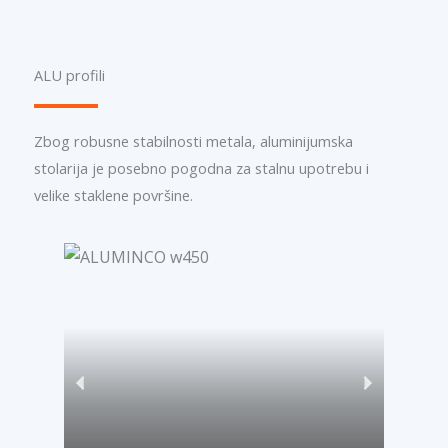
ALU profili
Zbog robusne stabilnosti metala, aluminijumska
stolarija je posebno pogodna za stalnu upotrebu i
velike staklene površine.
P
N
r
e