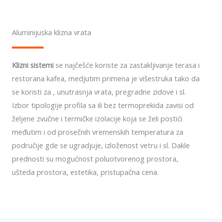
Aluminijuska klizna vrata
Klizni sistemi
se najčešće koriste za zastakljivanje terasa i
restorana kafea, medjutim primena je višestruka tako da
se koristi za , unutrasnja vrata, pregradne zidove i sl.
Izbor tipologije profila sa ili bez termoprekida zavisi od
željene zvučne i termičke izolacije koja se želi postići
međutim i od prosečnih vremenskih temperatura za
područije gde se ugradjuje, izloženost vetru i sl. Dakle
prednosti su mogućnost poluotvorenog prostora,
ušteda prostora, estetika, pristupačna cena.