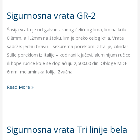
vrata
Sigurnosna vrata GR-2
GR-
2
Šasija vrata je od galvaniziranog čeličnog lima, lim na krilu
0,8mm, a 1,2mm na štoku, lim je preko celog krila. Vrata
sadrže: jednu bravu – sekurema poreklom iz Italije, cilindar –
Stille poreklom iz Italije – kodirani ključevi, aluminijum ručice
ili hope ručice koje se doplaćuju 2,500.00 din. Obloge MDF –
6mm, melaminska folija. Zvučna
Read More »
Sigurnosna
vrata
Sigurnosna vrata Tri linije bela
Tri
linije