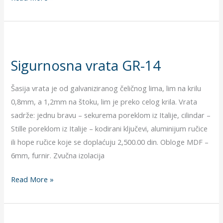
Sigurnosna
vrata
Sigurnosna vrata GR-14
GR-
14
Šasija vrata je od galvaniziranog čeličnog lima, lim na krilu
0,8mm, a 1,2mm na štoku, lim je preko celog krila. Vrata
sadrže: jednu bravu – sekurema poreklom iz Italije, cilindar –
Stille poreklom iz Italije – kodirani ključevi, aluminijum ručice
ili hope ručice koje se doplaćuju 2,500.00 din. Obloge MDF –
6mm, furnir. Zvučna izolacija
Read More »
Sigurnosna