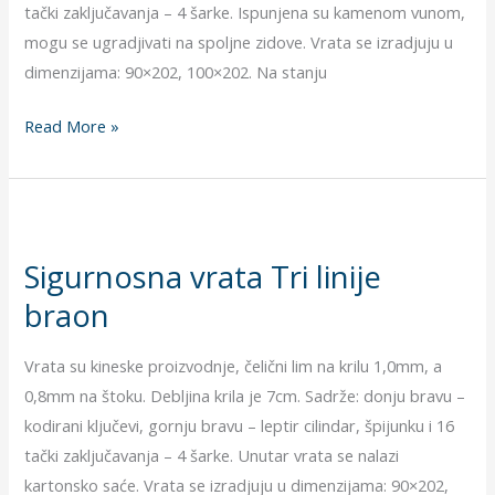
tački zaključavanja – 4 šarke. Ispunjena su kamenom vunom,
mogu se ugradjivati na spoljne zidove. Vrata se izradjuju u
dimenzijama: 90×202, 100×202. Na stanju
Read More »
Sigurnosna
vrata
Sigurnosna vrata Tri linije
Tri
braon
linije
braon
Vrata su kineske proizvodnje, čelični lim na krilu 1,0mm, a
0,8mm na štoku. Debljina krila je 7cm. Sadrže: donju bravu –
kodirani ključevi, gornju bravu – leptir cilindar, špijunku i 16
tački zaključavanja – 4 šarke. Unutar vrata se nalazi
kartonsko saće. Vrata se izradjuju u dimenzijama: 90×202,