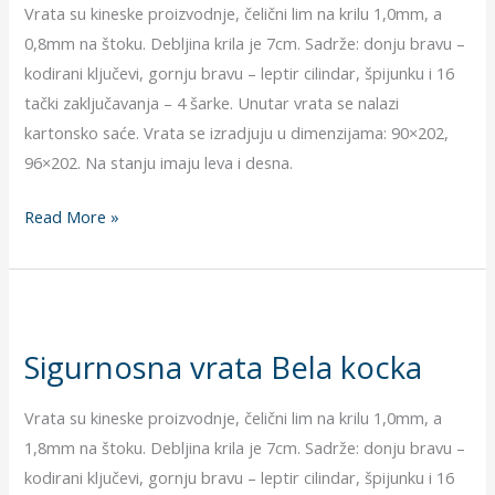
Vrata su kineske proizvodnje, čelični lim na krilu 1,0mm, a
bela
0,8mm na štoku. Debljina krila je 7cm. Sadrže: donju bravu –
kodirani ključevi, gornju bravu – leptir cilindar, špijunku i 16
tački zaključavanja – 4 šarke. Unutar vrata se nalazi
kartonsko saće. Vrata se izradjuju u dimenzijama: 90×202,
96×202. Na stanju imaju leva i desna.
Read More »
Sigurnosna
vrata
Sigurnosna vrata Bela kocka
Bela
kocka
Vrata su kineske proizvodnje, čelični lim na krilu 1,0mm, a
1,8mm na štoku. Debljina krila je 7cm. Sadrže: donju bravu –
kodirani ključevi, gornju bravu – leptir cilindar, špijunku i 16