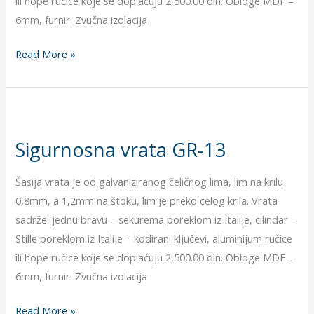
ili hope ručice koje se doplaćuju 2,500.00 din. Obloge MDF –
6mm, furnir. Zvučna izolacija
Read More »
Sigurnosna
vrata
Sigurnosna vrata GR-13
GR-
13
Šasija vrata je od galvaniziranog čeličnog lima, lim na krilu
0,8mm, a 1,2mm na štoku, lim je preko celog krila. Vrata
sadrže: jednu bravu – sekurema poreklom iz Italije, cilindar –
Stille poreklom iz Italije – kodirani ključevi, aluminijum ručice
ili hope ručice koje se doplaćuju 2,500.00 din. Obloge MDF –
6mm, furnir. Zvučna izolacija
Read More »