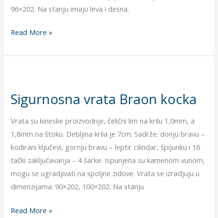
96×202. Na stanju imaju leva i desna.
Read More »
Sigurnosna
vrata
Sigurnosna vrata Braon kocka
Braon
kocka
Vrata su kineske proizvodnje, čelični lim na krilu 1,0mm, a
1,8mm na štoku. Debljina krila je 7cm. Sadrže: donju bravu –
kodirani ključevi, gornju bravu – leptir cilindar, špijunku i 16
tački zaključavanja – 4 šarke. Ispunjena su kamenom vunom,
mogu se ugradjivati na spoljne zidove. Vrata se izradjuju u
dimenzijama: 90×202, 100×202. Na stanju
Read More »