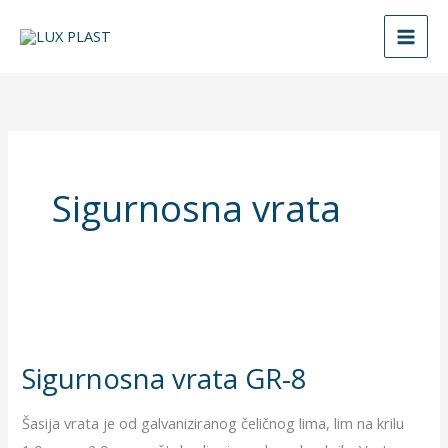
Skip
to
content
Sigurnosna vrata
Sigurnosna
vrata
Sigurnosna vrata GR-8
GR-
8
Šasija vrata je od galvaniziranog čeličnog lima, lim na krilu