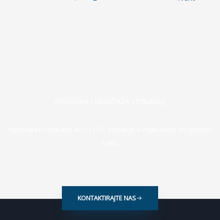
ISPORUKA I MONTAŽA STOLARIJE
Isporuka i montaža ALU i PVC stolarije u najkraćem mogućem
roku.
KONTAKTIRAJTE NAS