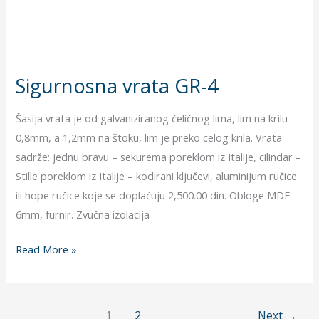
Sigurnosna
vrata
Sigurnosna vrata GR-4
GR-
4
Šasija vrata je od galvaniziranog čeličnog lima, lim na krilu
0,8mm, a 1,2mm na štoku, lim je preko celog krila. Vrata
sadrže: jednu bravu – sekurema poreklom iz Italije, cilindar –
Stille poreklom iz Italije – kodirani ključevi, aluminijum ručice
ili hope ručice koje se doplaćuju 2,500.00 din. Obloge MDF –
6mm, furnir. Zvučna izolacija
Read More »
1
2
Next
→