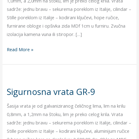
1,0mm, a 2,0mm na štoku, lim je preko celog krila. Vrata
sadrže: jednu bravu – sekurema poreklom iz Italije, cilindar –
Stille poreklom iz Italije – kodirani ključevi, hope ručice,
furnirane obloge i opšivka zida MDf 1cm u furniru. Zvučna
izolacija kamena vuna ili stiropor. […]
Read More »
Sigurnosna
vrata
Sigurnosna vrata GR-9
GR-
9
Šasija vrata je od galvaniziranog čeličnog lima, lim na krilu
0,8mm, a 1,2mm na štoku, lim je preko celog krila. Vrata
sadrže: jednu bravu – sekurema poreklom iz Italije, cilindar –
Stille poreklom iz Italije – kodirani ključevi, aluminijum ručice